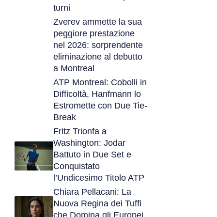
turni
Zverev ammette la sua
peggiore prestazione
nel 2026: sorprendente
eliminazione al debutto
a Montreal
ATP Montreal: Cobolli in
Difficoltà, Hanfmann lo
Estromette con Due Tie-
Break
Fritz Trionfa a
Washington: Jodar
Battuto in Due Set e
Conquistato
l’Undicesimo Titolo ATP
Chiara Pellacani: La
Nuova Regina dei Tuffi
che Domina gli Europei