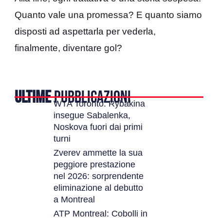
Quanto vale una promessa? E quanto siamo
disposti ad aspettarla per vederla,
finalmente, diventare gol?
ULTIME
PUBBLICAZIONI
WTA Toronto: Rybakina
insegue Sabalenka,
Noskova fuori dai primi
turni
Zverev ammette la sua
peggiore prestazione
nel 2026: sorprendente
eliminazione al debutto
a Montreal
ATP Montreal: Cobolli in