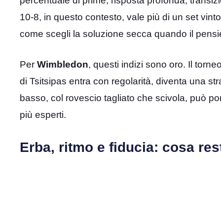
percentuale di prime, risposta profonda, transiz
10-8, in questo contesto, vale più di un set vint
come scegli la soluzione secca quando il pensier
Per
Wimbledon
, questi indizi sono oro. Il tor
di Tsitsipas entra con regolarità, diventa una st
basso, col rovescio tagliato che scivola, può po
più esperti.
Erba, ritmo e fiducia: cosa res