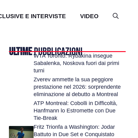
CLUSIVE E INTERVISTE
VIDEO
ULTIME
PUBBLICAZIONI
WTA Toronto: Rybakina insegue
Sabalenka, Noskova fuori dai primi
turni
Zverev ammette la sua peggiore
prestazione nel 2026: sorprendente
eliminazione al debutto a Montreal
ATP Montreal: Cobolli in Difficoltà,
Hanfmann lo Estromette con Due
Tie-Break
Fritz Trionfa a Washington: Jodar
Battuto in Due Set e Conquistato