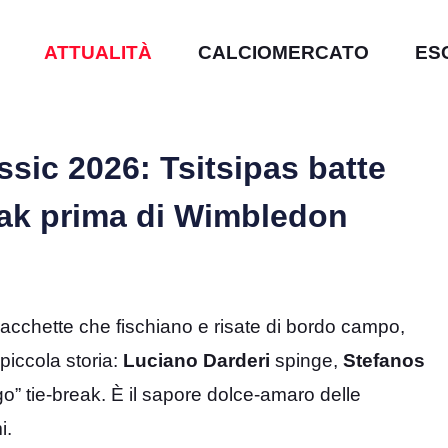
ATTUALITÀ
CALCIOMERCATO
ES
sic 2026: Tsitsipas batte
reak prima di Wimbledon
 racchette che fischiano e risate di bordo campo,
piccola storia:
Luciano Darderi
spinge,
Stefanos
ungo” tie-break. È il sapore dolce-amaro delle
i.