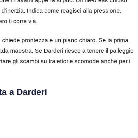
ione in avanti appena si può. Un tie-break chiuso
o d’inerzia. Indica come reagisci alla pressione,
o ti corre via.
neo chiede prontezza e un piano chiaro. Se la prima
rada maestra. Se Darderi riesce a tenere il palleggio
rtare gli scambi su traiettorie scomode anche per i
ta a Darderi