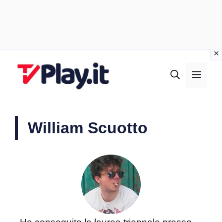
Vai
al
MEN
contenuto
William Scuotto