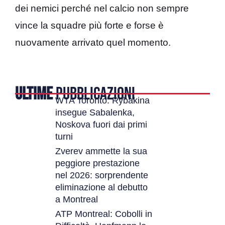
dei nemici perché nel calcio non sempre
vince la squadre più forte e forse è
nuovamente arrivato quel momento.
ULTIME
PUBBLICAZIONI
WTA Toronto: Rybakina
insegue Sabalenka,
Noskova fuori dai primi
turni
Zverev ammette la sua
peggiore prestazione
nel 2026: sorprendente
eliminazione al debutto
a Montreal
ATP Montreal: Cobolli in