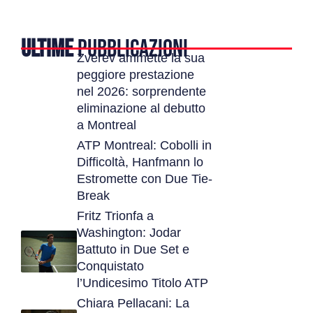
ULTIME
PUBBLICAZIONI
Zverev ammette la sua
peggiore prestazione
nel 2026: sorprendente
eliminazione al debutto
a Montreal
ATP Montreal: Cobolli in
Difficoltà, Hanfmann lo
Estromette con Due Tie-
Break
Fritz Trionfa a
Washington: Jodar
Battuto in Due Set e
Conquistato
l’Undicesimo Titolo ATP
Chiara Pellacani: La