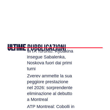
ULTIME
PUBBLICAZIONI
WTA Toronto: Rybakina
insegue Sabalenka,
Noskova fuori dai primi
turni
Zverev ammette la sua
peggiore prestazione
nel 2026: sorprendente
eliminazione al debutto
a Montreal
ATP Montreal: Cobolli in