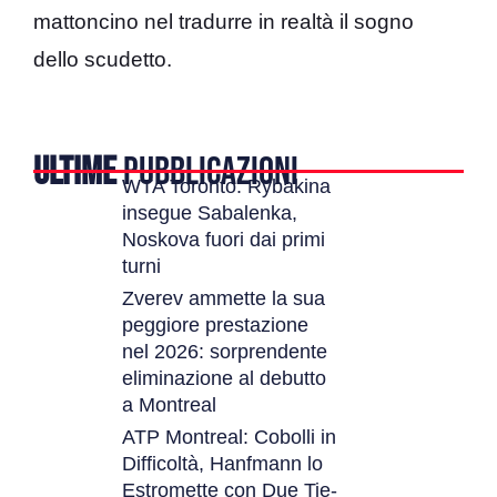
mattoncino nel tradurre in realtà il sogno
dello scudetto.
ULTIME
PUBBLICAZIONI
WTA Toronto: Rybakina
insegue Sabalenka,
Noskova fuori dai primi
turni
Zverev ammette la sua
peggiore prestazione
nel 2026: sorprendente
eliminazione al debutto
a Montreal
ATP Montreal: Cobolli in
Difficoltà, Hanfmann lo
Estromette con Due Tie-