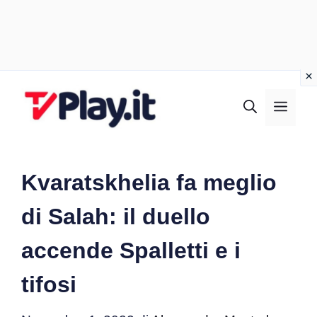
Vai
al
MEN
contenuto
Kvaratskhelia fa meglio
di Salah: il duello
accende Spalletti e i
tifosi