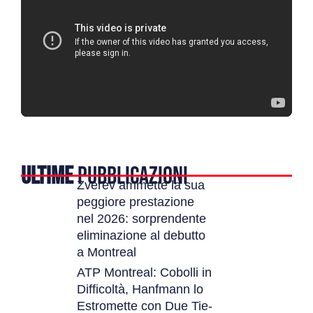
ULTIME
PUBBLICAZIONI
Zverev ammette la sua
peggiore prestazione
nel 2026: sorprendente
eliminazione al debutto
a Montreal
ATP Montreal: Cobolli in
Difficoltà, Hanfmann lo
Estromette con Due Tie-