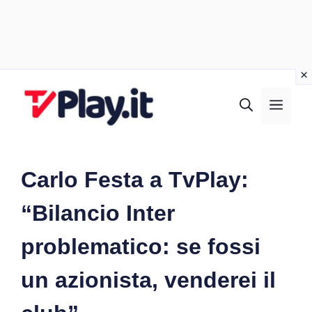
Vai
al
MEN
contenuto
Carlo Festa a TvPlay:
“Bilancio Inter
problematico: se fossi
un azionista, venderei il