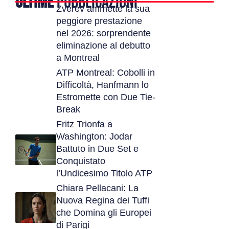
ULTIME
PUBBLICAZIONI
Zverev ammette la sua
peggiore prestazione
nel 2026: sorprendente
eliminazione al debutto
a Montreal
ATP Montreal: Cobolli in
Difficoltà, Hanfmann lo
Estromette con Due Tie-
Break
Fritz Trionfa a
Washington: Jodar
Battuto in Due Set e
Conquistato
l’Undicesimo Titolo ATP
Chiara Pellacani: La
Nuova Regina dei Tuffi
che Domina gli Europei
di Parigi