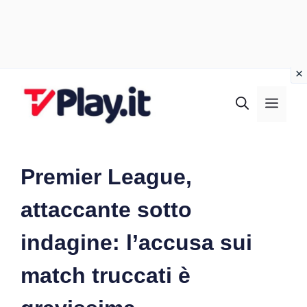
Vai
al
MEN
contenuto
Premier League,
attaccante sotto
indagine: l’accusa sui
match truccati è