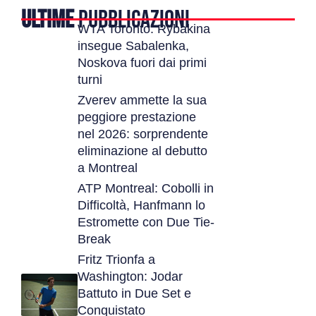
ULTIME
PUBBLICAZIONI
WTA Toronto: Rybakina
insegue Sabalenka,
Noskova fuori dai primi
turni
Zverev ammette la sua
peggiore prestazione
nel 2026: sorprendente
eliminazione al debutto
a Montreal
ATP Montreal: Cobolli in
Difficoltà, Hanfmann lo
Estromette con Due Tie-
Break
Fritz Trionfa a
Washington: Jodar
Battuto in Due Set e
Conquistato