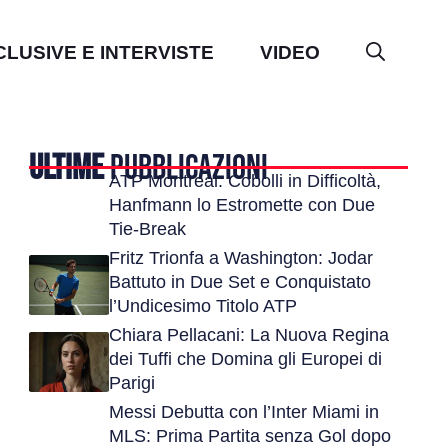
CLUSIVE E INTERVISTE
VIDEO
ULTIME
PUBBLICAZIONI
ATP Montreal: Cobolli in Difficoltà,
Hanfmann lo Estromette con Due
Tie-Break
Fritz Trionfa a Washington: Jodar
Battuto in Due Set e Conquistato
l’Undicesimo Titolo ATP
Chiara Pellacani: La Nuova Regina
dei Tuffi che Domina gli Europei di
Parigi
Messi Debutta con l’Inter Miami in
MLS: Prima Partita senza Gol dopo