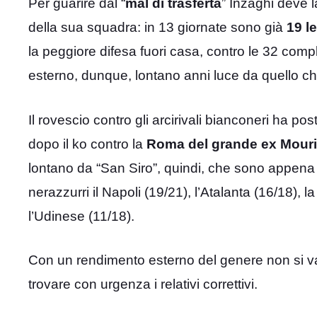
Per guarire dal “
mal di trasferta
” Inzaghi deve 
della sua squadra: in 13 giornate sono già
19 le
la peggiore difesa fuori casa, contro le 32 co
esterno, dunque, lontano anni luce da quello che 
Il rovescio contro gli arcirivali bianconeri ha post
dopo il ko contro la
Roma del grande ex Mour
lontano da “San Siro”, quindi, che sono appen
nerazzurri il Napoli (19/21), l’Atalanta (16/18), l
l’Udinese (11/18).
Con un rendimento esterno del genere non si v
trovare con urgenza i relativi correttivi.