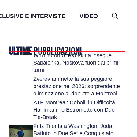
CLUSIVE E INTERVISTE
VIDEO
ULTIME
PUBBLICAZIONI
WTA Toronto: Rybakina insegue
Sabalenka, Noskova fuori dai primi
turni
Zverev ammette la sua peggiore
prestazione nel 2026: sorprendente
eliminazione al debutto a Montreal
ATP Montreal: Cobolli in Difficoltà,
Hanfmann lo Estromette con Due
Tie-Break
Fritz Trionfa a Washington: Jodar
Battuto in Due Set e Conquistato