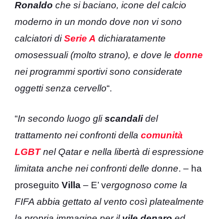
Ronaldo
che si baciano, icone del calcio
moderno in un mondo dove non vi sono
calciatori di
Serie A
dichiaratamente
omosessuali (molto strano), e dove le
donne
nei programmi sportivi sono considerate
oggetti senza cervello
“.
“
In secondo luogo gli
scandali
del
trattamento nei confronti della
comunità
LGBT
nel Qatar e nella libertà di espressione
limitata anche nei confronti delle donne
. – ha
proseguito
Villa
– E’ v
ergognoso come la
FIFA abbia gettato al vento così platealmente
la propria immagine per il
vile denaro
ed