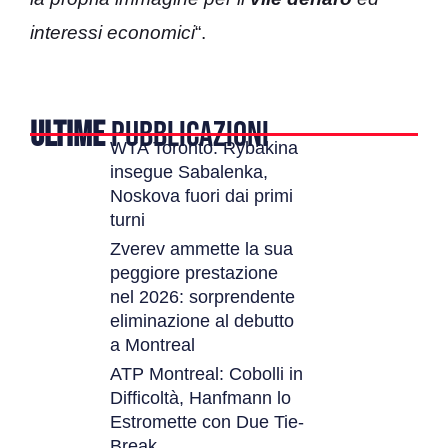
interessi economici
“.
ULTIME
PUBBLICAZIONI
WTA Toronto: Rybakina
insegue Sabalenka,
Noskova fuori dai primi
turni
Zverev ammette la sua
peggiore prestazione
nel 2026: sorprendente
eliminazione al debutto
a Montreal
ATP Montreal: Cobolli in
Difficoltà, Hanfmann lo
Estromette con Due Tie-
Break