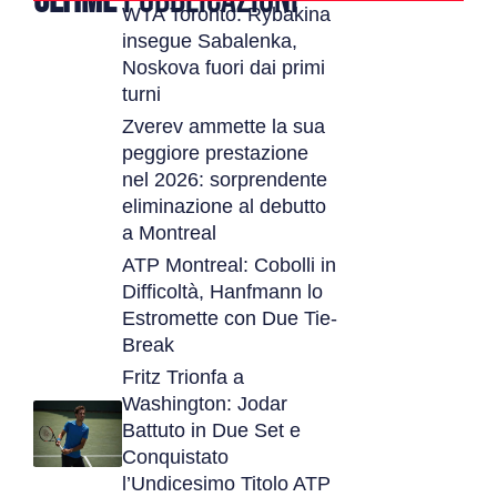
ULTIME
PUBBLICAZIONI
WTA Toronto: Rybakina
insegue Sabalenka,
Noskova fuori dai primi
turni
Zverev ammette la sua
peggiore prestazione
nel 2026: sorprendente
eliminazione al debutto
a Montreal
ATP Montreal: Cobolli in
Difficoltà, Hanfmann lo
Estromette con Due Tie-
Break
Fritz Trionfa a
Washington: Jodar
Battuto in Due Set e
Conquistato
l’Undicesimo Titolo ATP