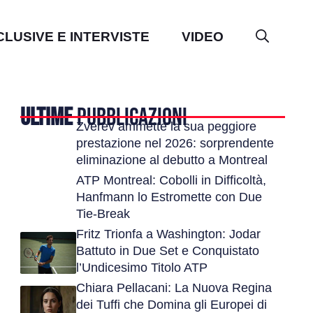
CLUSIVE E INTERVISTE
VIDEO
ULTIME
PUBBLICAZIONI
Zverev ammette la sua peggiore
prestazione nel 2026: sorprendente
eliminazione al debutto a Montreal
ATP Montreal: Cobolli in Difficoltà,
Hanfmann lo Estromette con Due
Tie-Break
Fritz Trionfa a Washington: Jodar
Battuto in Due Set e Conquistato
l’Undicesimo Titolo ATP
Chiara Pellacani: La Nuova Regina
dei Tuffi che Domina gli Europei di