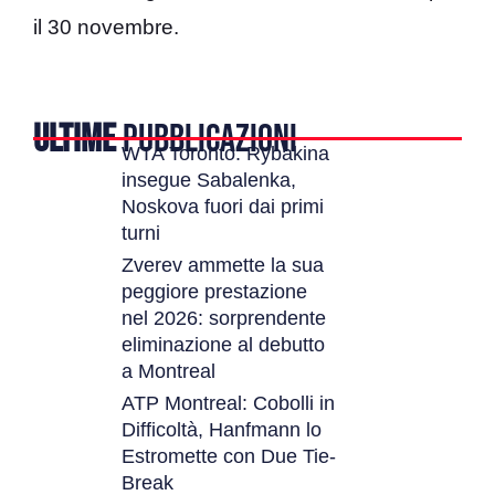
il 30 novembre.
ULTIME
PUBBLICAZIONI
WTA Toronto: Rybakina
insegue Sabalenka,
Noskova fuori dai primi
turni
Zverev ammette la sua
peggiore prestazione
nel 2026: sorprendente
eliminazione al debutto
a Montreal
ATP Montreal: Cobolli in
Difficoltà, Hanfmann lo
Estromette con Due Tie-
Break