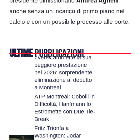
presidente dimissionario
Andrea Agnelli
anche senza un incarico di primo piano nel
calcio e con un possibile processo alle porte.
ULTIME
PUBBLICAZIONI
Zverev ammette la sua
peggiore prestazione
nel 2026: sorprendente
eliminazione al debutto
a Montreal
ATP Montreal: Cobolli in
Difficoltà, Hanfmann lo
Estromette con Due Tie-
Break
Fritz Trionfa a
Washington: Jodar