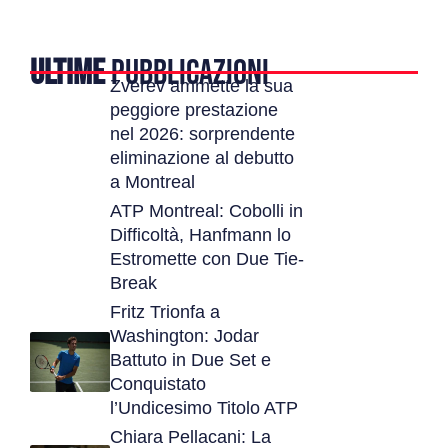
ULTIME
PUBBLICAZIONI
Zverev ammette la sua
peggiore prestazione
nel 2026: sorprendente
eliminazione al debutto
a Montreal
ATP Montreal: Cobolli in
Difficoltà, Hanfmann lo
Estromette con Due Tie-
Break
Fritz Trionfa a
Washington: Jodar
Battuto in Due Set e
Conquistato
l’Undicesimo Titolo ATP
Chiara Pellacani: La