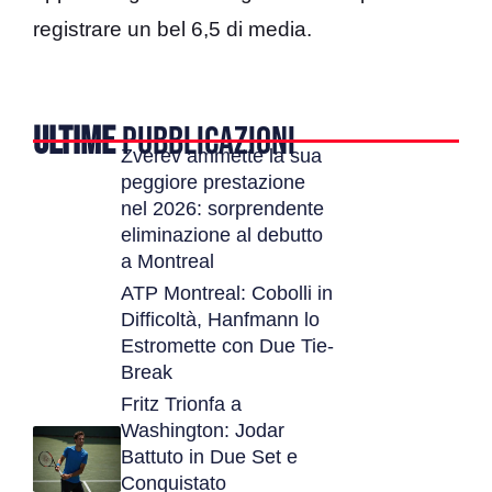
registrare un bel 6,5 di media.
ULTIME
PUBBLICAZIONI
Zverev ammette la sua
peggiore prestazione
nel 2026: sorprendente
eliminazione al debutto
a Montreal
ATP Montreal: Cobolli in
Difficoltà, Hanfmann lo
Estromette con Due Tie-
Break
Fritz Trionfa a
Washington: Jodar
Battuto in Due Set e
Conquistato