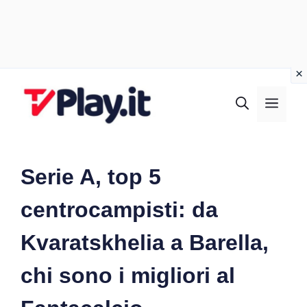
Vai
al
MEN
contenuto
Serie A, top 5
centrocampisti: da
Kvaratskhelia a Barella,
chi sono i migliori al