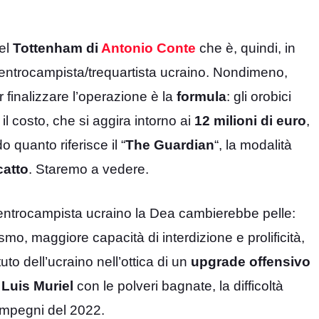
del
Tottenham di
Antonio Conte
che è, quindi, in
 centrocampista/trequartista ucraino. Nondimeno,
 finalizzare l’operazione è la
formula
: gli orobici
l costo, che si aggira intorno ai
12 milioni di euro
,
 quanto riferisce il “
The Guardian
“, la modalità
catto
. Staremo a vedere.
centrocampista ucraino la Dea cambierebbe pelle:
mo, maggiore capacità di interdizione e prolificità,
tuto dell’ucraino nell’ottica di un
upgrade offensivo
Luis Muriel
con le polveri bagnate, la difficoltà
 impegni del 2022.