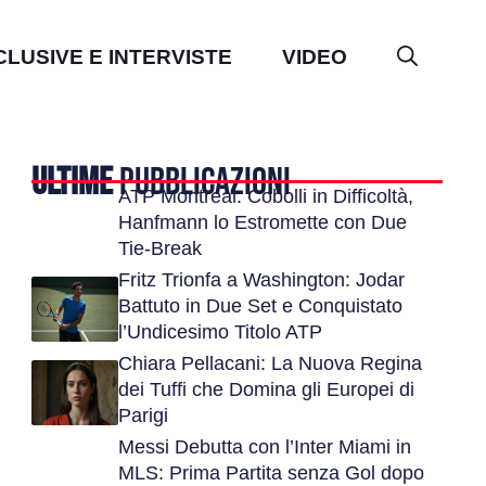
CLUSIVE E INTERVISTE
VIDEO
ULTIME
PUBBLICAZIONI
ATP Montreal: Cobolli in Difficoltà,
Hanfmann lo Estromette con Due
Tie-Break
Fritz Trionfa a Washington: Jodar
Battuto in Due Set e Conquistato
l’Undicesimo Titolo ATP
Chiara Pellacani: La Nuova Regina
dei Tuffi che Domina gli Europei di
Parigi
Messi Debutta con l’Inter Miami in
MLS: Prima Partita senza Gol dopo