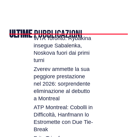
ULTIME
PUBBLICAZIONI
WTA Toronto: Rybakina
insegue Sabalenka,
Noskova fuori dai primi
turni
Zverev ammette la sua
peggiore prestazione
nel 2026: sorprendente
eliminazione al debutto
a Montreal
ATP Montreal: Cobolli in
Difficoltà, Hanfmann lo
Estromette con Due Tie-
Break