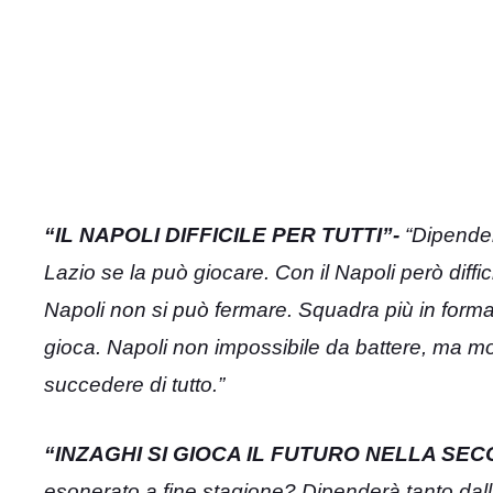
“IL NAPOLI DIFFICILE PER TUTTI”-
“Dipenderà
Lazio se la può giocare. Con il Napoli però diffici
Napoli non si può fermare. Squadra più in forma a
gioca. Napoli non impossibile da battere, ma molt
succedere di tutto.”
“INZAGHI SI GIOCA IL FUTURO NELLA SEC
esonerato a fine stagione? Dipenderà tanto dalla