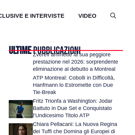
CLUSIVE E INTERVISTE
VIDEO
ULTIME
PUBBLICAZIONI
Zverev ammette la sua peggiore
prestazione nel 2026: sorprendente
eliminazione al debutto a Montreal
ATP Montreal: Cobolli in Difficoltà,
Hanfmann lo Estromette con Due
Tie-Break
Fritz Trionfa a Washington: Jodar
Battuto in Due Set e Conquistato
l’Undicesimo Titolo ATP
Chiara Pellacani: La Nuova Regina
dei Tuffi che Domina gli Europei di