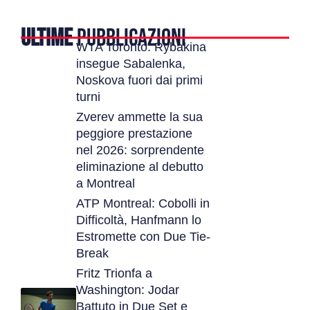
ULTIME
PUBBLICAZIONI
WTA Toronto: Rybakina
insegue Sabalenka,
Noskova fuori dai primi
turni
Zverev ammette la sua
peggiore prestazione
nel 2026: sorprendente
eliminazione al debutto
a Montreal
ATP Montreal: Cobolli in
Difficoltà, Hanfmann lo
Estromette con Due Tie-
Break
Fritz Trionfa a
Washington: Jodar
Battuto in Due Set e