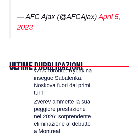
— AFC Ajax (@AFCAjax)
April 5,
2023
ULTIME
PUBBLICAZIONI
WTA Toronto: Rybakina
insegue Sabalenka,
Noskova fuori dai primi
turni
Zverev ammette la sua
peggiore prestazione
nel 2026: sorprendente
eliminazione al debutto
a Montreal