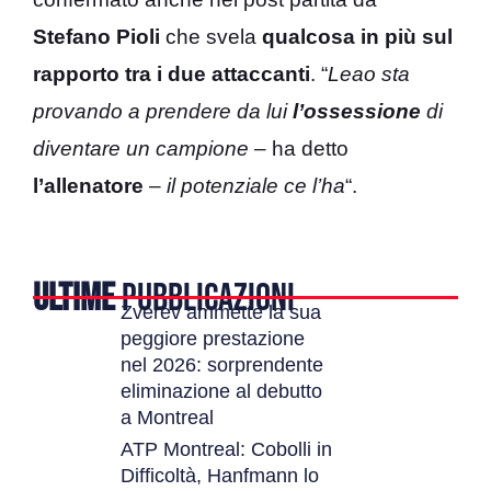
Stefano Pioli
che svela
qualcosa in più sul
rapporto tra i due attaccanti
. “
Leao sta
provando a prendere da lui
l’ossessione
di
diventare un campione
– ha detto
l’allenatore
–
il potenziale ce l’ha
“.
ULTIME
PUBBLICAZIONI
Zverev ammette la sua
peggiore prestazione
nel 2026: sorprendente
eliminazione al debutto
a Montreal
ATP Montreal: Cobolli in
Difficoltà, Hanfmann lo