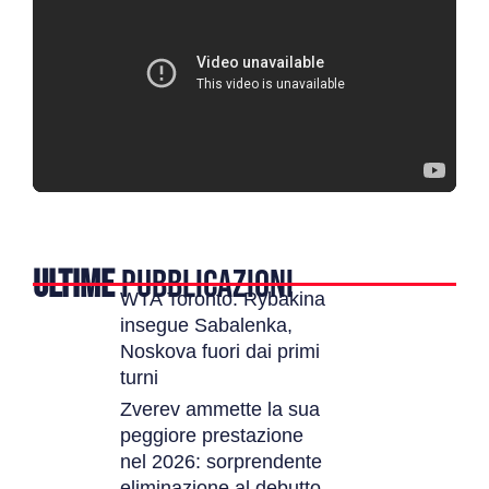
ULTIME
PUBBLICAZIONI
WTA Toronto: Rybakina
insegue Sabalenka,
Noskova fuori dai primi
turni
Zverev ammette la sua
peggiore prestazione
nel 2026: sorprendente
eliminazione al debutto