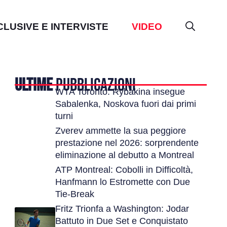
CLUSIVE E INTERVISTE
VIDEO
ULTIME
PUBBLICAZIONI
WTA Toronto: Rybakina insegue
Sabalenka, Noskova fuori dai primi
turni
Zverev ammette la sua peggiore
prestazione nel 2026: sorprendente
eliminazione al debutto a Montreal
ATP Montreal: Cobolli in Difficoltà,
Hanfmann lo Estromette con Due
Tie-Break
Fritz Trionfa a Washington: Jodar
Battuto in Due Set e Conquistato