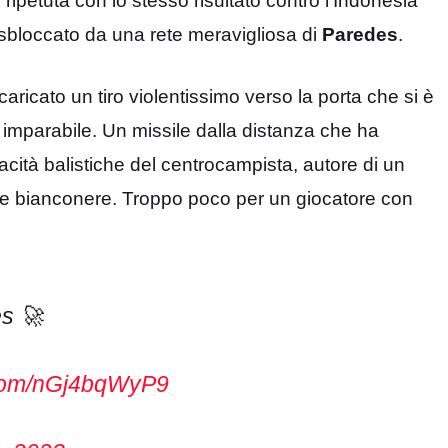
 è ripetuta con lo stesso risultato contro l’Indonesia
 sbloccato da una rete meravigliosa di
Paredes
.
scaricato un tiro violentissimo verso la porta che si è
ria imparabile. Un missile dalla distanza che ha
acità balistiche del centrocampista, autore di un
ze bianconere. Troppo poco per un giocatore con
s 🚀
r.com/nGj4bqWyP9