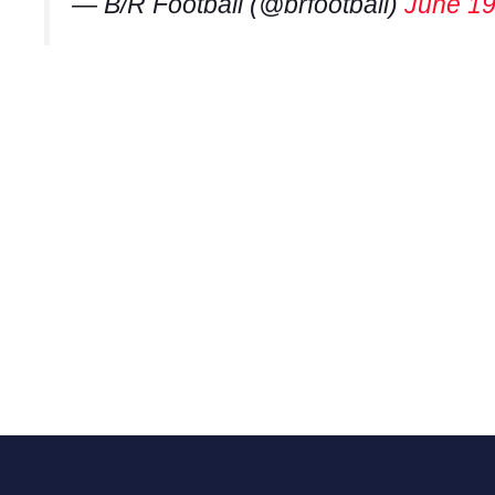
— B/R Football (@brfootball)
June 19