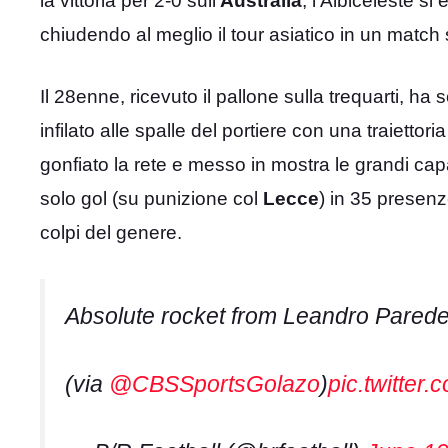
la vittoria per 2-0 sull’
Australia
, l’Albiceleste si
chiudendo al meglio il tour asiatico in un match
Il 28enne, ricevuto il pallone sulla trequarti, ha 
infilato alle spalle del portiere con una traietto
gonfiato la rete e messo in mostra le grandi cap
solo gol (su punizione col
Lecce
) in 35 presen
colpi del genere.
Absolute rocket from Leandro Parede
(via
@CBSSportsGolazo
)
pic.twitte