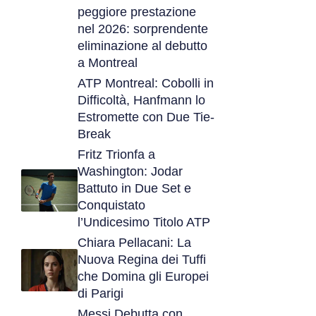
peggiore prestazione
nel 2026: sorprendente
eliminazione al debutto
a Montreal
ATP Montreal: Cobolli in
Difficoltà, Hanfmann lo
Estromette con Due Tie-
Break
Fritz Trionfa a
Washington: Jodar
Battuto in Due Set e
Conquistato
l’Undicesimo Titolo ATP
Chiara Pellacani: La
Nuova Regina dei Tuffi
che Domina gli Europei
di Parigi
Messi Debutta con