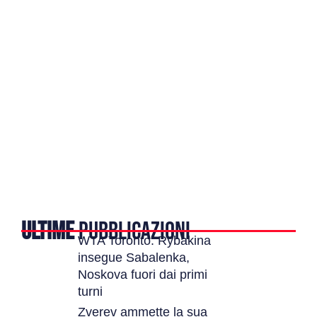
ULTIME
PUBBLICAZIONI
WTA Toronto: Rybakina
insegue Sabalenka,
Noskova fuori dai primi
turni
Zverev ammette la sua