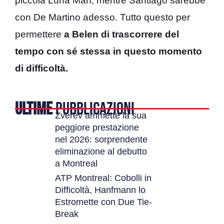
piccola Luna Marì, mentre Santiago sarebbe
con De Martino adesso. Tutto questo per
permettere
a Belen di trascorrere del
tempo con sé stessa in questo momento
di difficoltà.
ULTIME
PUBBLICAZIONI
Zverev ammette la sua
peggiore prestazione
nel 2026: sorprendente
eliminazione al debutto
a Montreal
ATP Montreal: Cobolli in
Difficoltà, Hanfmann lo
Estromette con Due Tie-
Break