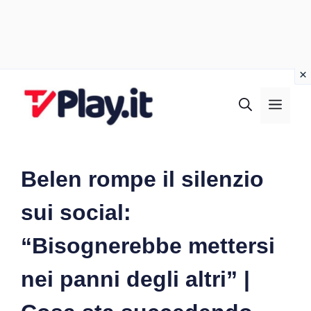
Vai
al
MEN
contenuto
Belen rompe il silenzio
sui social:
“Bisognerebbe mettersi
nei panni degli altri” |