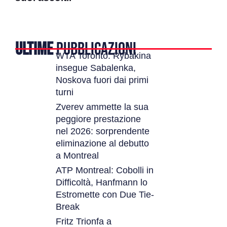
ULTIME
PUBBLICAZIONI
WTA Toronto: Rybakina
insegue Sabalenka,
Noskova fuori dai primi
turni
Zverev ammette la sua
peggiore prestazione
nel 2026: sorprendente
eliminazione al debutto
a Montreal
ATP Montreal: Cobolli in
Difficoltà, Hanfmann lo
Estromette con Due Tie-
Break
Fritz Trionfa a