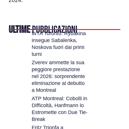
2024.
ULTIME
PUBBLICAZIONI
WTA Toronto: Rybakina
insegue Sabalenka,
Noskova fuori dai primi
turni
Zverev ammette la sua
peggiore prestazione
nel 2026: sorprendente
eliminazione al debutto
a Montreal
ATP Montreal: Cobolli in
Difficoltà, Hanfmann lo
Estromette con Due Tie-
Break
Fritz Trionfa a