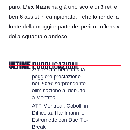
puro.
L’ex Nizza
ha già uno score di 3 reti e
ben 6 assist in campionato, il che lo rende la
fonte della maggior parte dei pericoli offensivi
della squadra olandese.
ULTIME
PUBBLICAZIONI
Zverev ammette la sua
peggiore prestazione
nel 2026: sorprendente
eliminazione al debutto
a Montreal
ATP Montreal: Cobolli in
Difficoltà, Hanfmann lo
Estromette con Due Tie-
Break