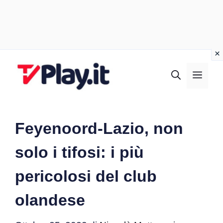
Vai
al
MEN
contenuto
Feyenoord-Lazio, non
solo i tifosi: i più
pericolosi del club
olandese