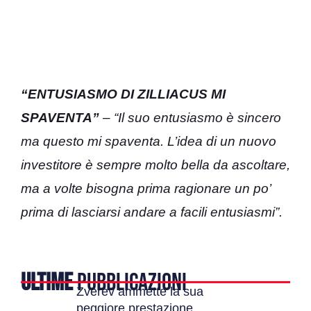
“ENTUSIASMO DI ZILLIACUS MI
SPAVENTA”
– “Il suo entusiasmo è sincero
ma questo mi spaventa. L’idea di un nuovo
investitore è sempre molto bella da ascoltare,
ma a volte bisogna prima ragionare un po’
prima di lasciarsi andare a facili entusiasmi”.
ULTIME
PUBBLICAZIONI
Zverev ammette la sua
peggiore prestazione