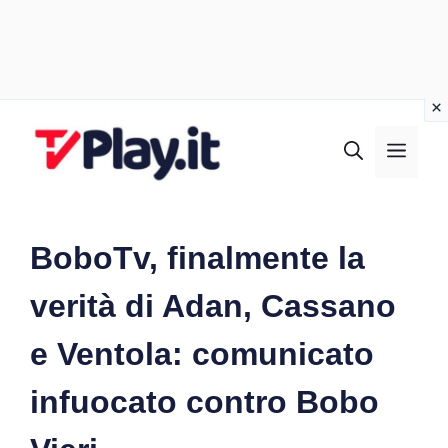
Vai
al
MEN
contenuto
BoboTv, finalmente la
verità di Adan, Cassano
e Ventola: comunicato
infuocato contro Bobo