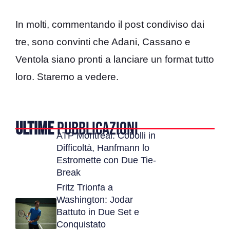
In molti, commentando il post condiviso dai
tre, sono convinti che Adani, Cassano e
Ventola siano pronti a lanciare un format tutto
loro. Staremo a vedere.
ULTIME
PUBBLICAZIONI
ATP Montreal: Cobolli in
Difficoltà, Hanfmann lo
Estromette con Due Tie-
Break
Fritz Trionfa a
Washington: Jodar
Battuto in Due Set e
Conquistato