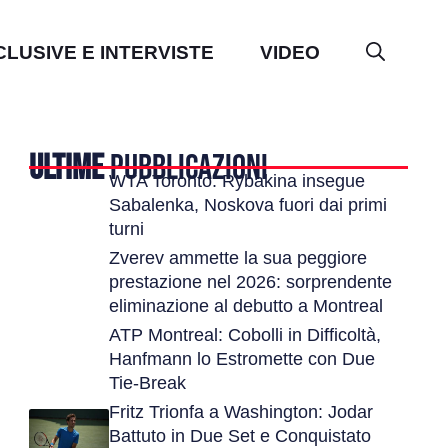
CLUSIVE E INTERVISTE
VIDEO
ULTIME
PUBBLICAZIONI
WTA Toronto: Rybakina insegue
Sabalenka, Noskova fuori dai primi
turni
Zverev ammette la sua peggiore
prestazione nel 2026: sorprendente
eliminazione al debutto a Montreal
ATP Montreal: Cobolli in Difficoltà,
Hanfmann lo Estromette con Due
Tie-Break
Fritz Trionfa a Washington: Jodar
Battuto in Due Set e Conquistato