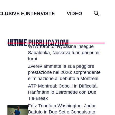
CLUSIVE E INTERVISTE
VIDEO
ULTIME
PUBBLICAZIONI
WTA Toronto: Rybakina insegue
Sabalenka, Noskova fuori dai primi
turni
Zverev ammette la sua peggiore
prestazione nel 2026: sorprendente
eliminazione al debutto a Montreal
ATP Montreal: Cobolli in Difficoltà,
Hanfmann lo Estromette con Due
Tie-Break
Fritz Trionfa a Washington: Jodar
Battuto in Due Set e Conquistato