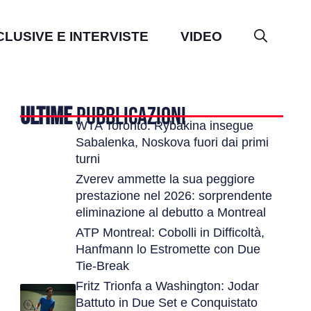
CLUSIVE E INTERVISTE
VIDEO
ULTIME
PUBBLICAZIONI
WTA Toronto: Rybakina insegue
Sabalenka, Noskova fuori dai primi
turni
Zverev ammette la sua peggiore
prestazione nel 2026: sorprendente
eliminazione al debutto a Montreal
ATP Montreal: Cobolli in Difficoltà,
Hanfmann lo Estromette con Due
Tie-Break
Fritz Trionfa a Washington: Jodar
Battuto in Due Set e Conquistato