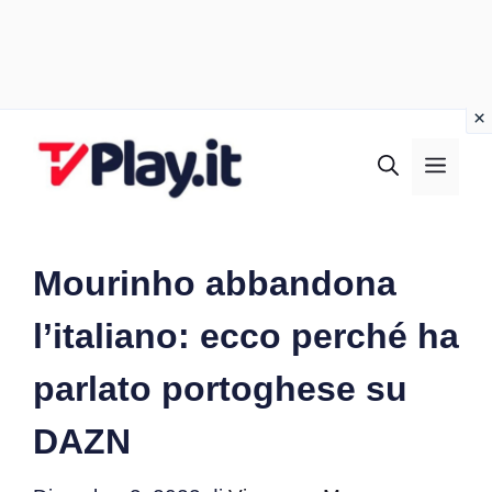
Vai
al
MEN
contenuto
Mourinho abbandona
l’italiano: ecco perché ha
parlato portoghese su
DAZN