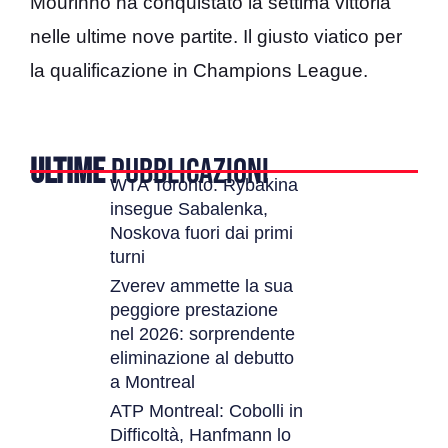
Mourinho ha conquistato la settima vittoria
nelle ultime nove partite. Il giusto viatico per
la qualificazione in Champions League.
ULTIME
PUBBLICAZIONI
WTA Toronto: Rybakina
insegue Sabalenka,
Noskova fuori dai primi
turni
Zverev ammette la sua
peggiore prestazione
nel 2026: sorprendente
eliminazione al debutto
a Montreal
ATP Montreal: Cobolli in
Difficoltà, Hanfmann lo