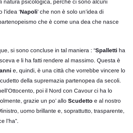
di natura psicologica, perché ci sono alcuni
 l’idea ‘
Napoli
’ che non è solo un’idea di
ea di partenopeismo che è come una dea che nasce
ue, si sono concluse in tal maniera : “
Spalletti
ha
eva e li ha fatti rendere al massimo. Questa è
anni
e, quindi, è una città che vorrebbe vincere lo
o Scudetto della supremazia partenopea da secoli.
ell’Ottocento, poi il Nord con Cavour ci ha lo
olmente, grazie un po’ allo
Scudetto
e al nostro
inistro, uomo brillante e, soprattutto, trasparente,
e l’ha”.