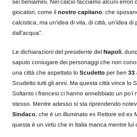
sei beniamini. Nel calcio facciamo alcuni errori 
giocatori, come il
nostro capitano
, che sposano
calcistica, ma un’idea di vita, di città, un’id
dall’acqua”.
Le dichiarazioni del presidente del
Napoli
, dunq
saputo coniugare dei personaggi che non conosc
una città che aspettato lo
Scudetto
per ben
33 
Scudetto tutti gli anni. Ma questa città vince l
Soltanto i francesi ci hanno annebbiato un po’i n
stesso. Mentre adesso si sta riprendendo notev
Sindaco
, che è un illuminato ex Rettore ed ex M
questa è un virtù che in Italia manca mentre lui c