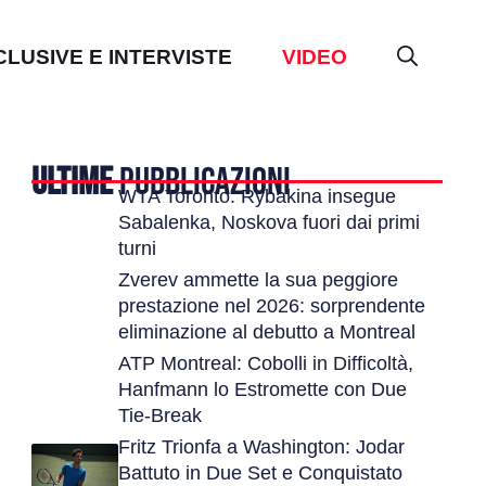
CLUSIVE E INTERVISTE
VIDEO
ULTIME
PUBBLICAZIONI
WTA Toronto: Rybakina insegue
Sabalenka, Noskova fuori dai primi
turni
Zverev ammette la sua peggiore
prestazione nel 2026: sorprendente
eliminazione al debutto a Montreal
ATP Montreal: Cobolli in Difficoltà,
Hanfmann lo Estromette con Due
Tie-Break
Fritz Trionfa a Washington: Jodar
Battuto in Due Set e Conquistato