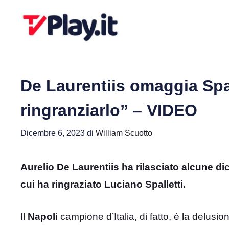
Vai
al
contenuto
De Laurentiis omaggia Spa
ringranziarlo” – VIDEO
Dicembre 6, 2023
di
William Scuotto
Aurelio De Laurentiis ha rilasciato alcune di
cui ha ringraziato Luciano Spalletti.
Il
Napoli
campione d’Italia, di fatto, è la delusi