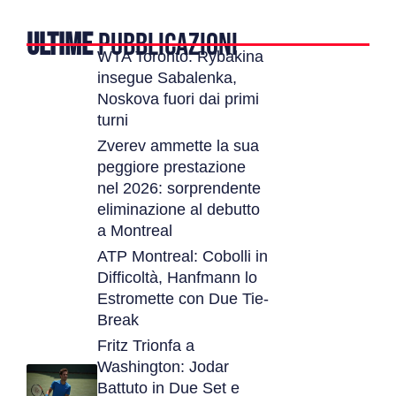
ULTIME
PUBBLICAZIONI
WTA Toronto: Rybakina
insegue Sabalenka,
Noskova fuori dai primi
turni
Zverev ammette la sua
peggiore prestazione
nel 2026: sorprendente
eliminazione al debutto
a Montreal
ATP Montreal: Cobolli in
Difficoltà, Hanfmann lo
Estromette con Due Tie-
Break
Fritz Trionfa a
Washington: Jodar
Battuto in Due Set e