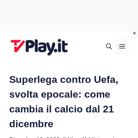
Vai
al
MEN
contenuto
Superlega contro Uefa,
svolta epocale: come
cambia il calcio dal 21
dicembre