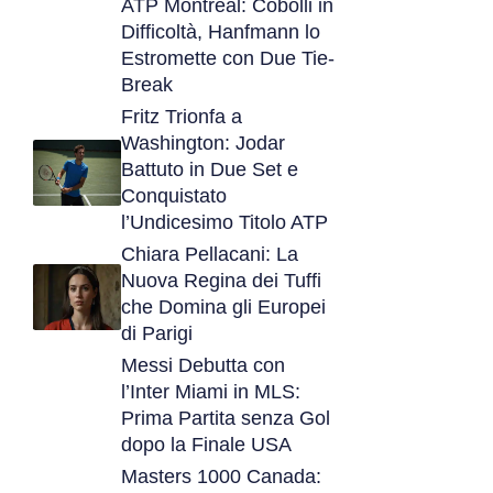
ATP Montreal: Cobolli in
Difficoltà, Hanfmann lo
Estromette con Due Tie-
Break
Fritz Trionfa a
Washington: Jodar
Battuto in Due Set e
Conquistato
l’Undicesimo Titolo ATP
Chiara Pellacani: La
Nuova Regina dei Tuffi
che Domina gli Europei
di Parigi
Messi Debutta con
l’Inter Miami in MLS:
Prima Partita senza Gol
dopo la Finale USA
Masters 1000 Canada: