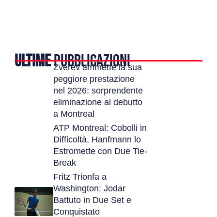
ULTIME
PUBBLICAZIONI
Zverev ammette la sua
peggiore prestazione
nel 2026: sorprendente
eliminazione al debutto
a Montreal
ATP Montreal: Cobolli in
Difficoltà, Hanfmann lo
Estromette con Due Tie-
Break
Fritz Trionfa a
Washington: Jodar
Battuto in Due Set e
Conquistato