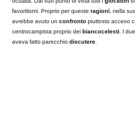
oculata. Dal suo punto di vista tutti i
giocatori
so
favoritismi. Proprio per queste
ragioni
, nella su
avrebbe avuto un
confronto
piuttosto acceso co
centrocampista proprio dei
biancocelesti
. I du
aveva fatto parecchio
discutere
.