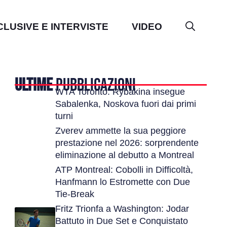
CLUSIVE E INTERVISTE
VIDEO
ULTIME
PUBBLICAZIONI
WTA Toronto: Rybakina insegue
Sabalenka, Noskova fuori dai primi
turni
Zverev ammette la sua peggiore
prestazione nel 2026: sorprendente
eliminazione al debutto a Montreal
ATP Montreal: Cobolli in Difficoltà,
Hanfmann lo Estromette con Due
Tie-Break
Fritz Trionfa a Washington: Jodar
Battuto in Due Set e Conquistato