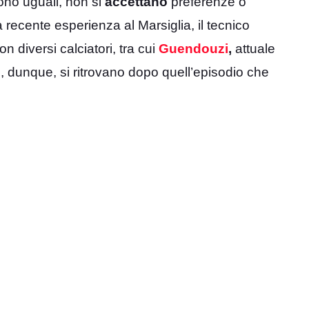
no uguali, non si
accettano
preferenze o
a recente esperienza al Marsiglia, il tecnico
n diversi calciatori, tra cui
Guendouzi
,
attuale
e, dunque, si ritrovano dopo quell’episodio che