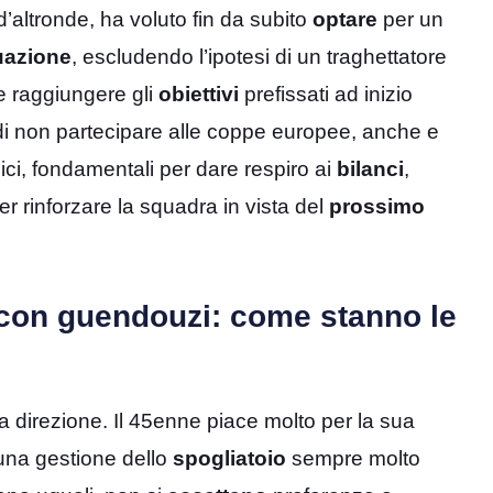
 d’altronde, ha voluto fin da subito
optare
per un
uazione
, escludendo l’ipotesi di un traghettatore
e raggiungere gli
obiettivi
prefissati ad inizio
i non partecipare alle coppe europee, anche e
ici, fondamentali per dare respiro ai
bilanci
,
r rinforzare la squadra in vista del
prossimo
 con guendouzi: come stanno le
la direzione. Il 45enne piace molto per la sua
 una gestione dello
spogliatoio
sempre molto