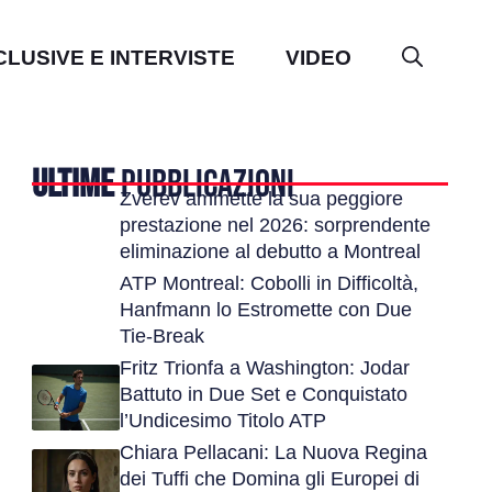
CLUSIVE E INTERVISTE
VIDEO
ULTIME
PUBBLICAZIONI
Zverev ammette la sua peggiore
prestazione nel 2026: sorprendente
eliminazione al debutto a Montreal
ATP Montreal: Cobolli in Difficoltà,
Hanfmann lo Estromette con Due
Tie-Break
Fritz Trionfa a Washington: Jodar
Battuto in Due Set e Conquistato
l’Undicesimo Titolo ATP
Chiara Pellacani: La Nuova Regina
dei Tuffi che Domina gli Europei di