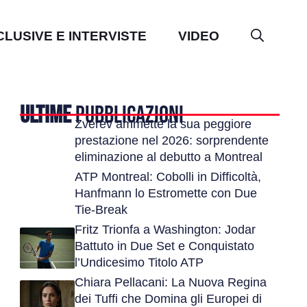
CLUSIVE E INTERVISTE
VIDEO
ULTIME
PUBBLICAZIONI
Zverev ammette la sua peggiore
prestazione nel 2026: sorprendente
eliminazione al debutto a Montreal
ATP Montreal: Cobolli in Difficoltà,
Hanfmann lo Estromette con Due
Tie-Break
Fritz Trionfa a Washington: Jodar
Battuto in Due Set e Conquistato
l’Undicesimo Titolo ATP
Chiara Pellacani: La Nuova Regina
dei Tuffi che Domina gli Europei di