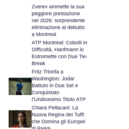
Zverev ammette la sua
peggiore prestazione
nel 2026: sorprendente
eliminazione al debutto
a Montreal
ATP Montreal: Cobolli in
Difficoltà, Hanfmann lo
Estromette con Due Tie-
Break
Fritz Trionfa a
Washington: Jodar
Battuto in Due Set e
Conquistato
l’Undicesimo Titolo ATP
Chiara Pellacani: La
Nuova Regina dei Tuffi
che Domina gli Europei
di Parigi