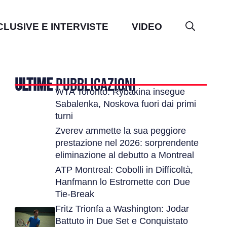
CLUSIVE E INTERVISTE
VIDEO
ULTIME
PUBBLICAZIONI
WTA Toronto: Rybakina insegue
Sabalenka, Noskova fuori dai primi
turni
Zverev ammette la sua peggiore
prestazione nel 2026: sorprendente
eliminazione al debutto a Montreal
ATP Montreal: Cobolli in Difficoltà,
Hanfmann lo Estromette con Due
Tie-Break
Fritz Trionfa a Washington: Jodar
Battuto in Due Set e Conquistato