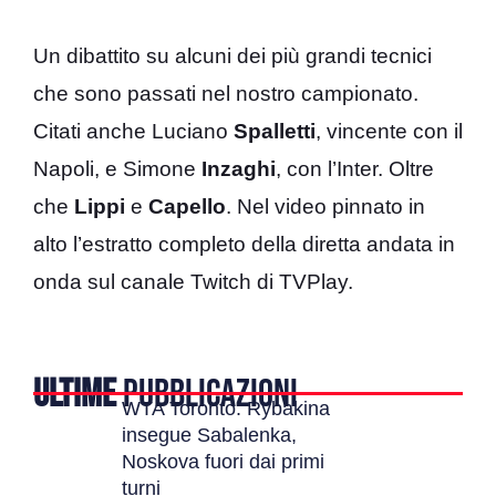
Un dibattito su alcuni dei più grandi tecnici
che sono passati nel nostro campionato.
Citati anche Luciano
Spalletti
, vincente con il
Napoli, e Simone
Inzaghi
, con l’Inter. Oltre
che
Lippi
e
Capello
. Nel video pinnato in
alto l’estratto completo della diretta andata in
onda sul canale Twitch di TVPlay.
ULTIME
PUBBLICAZIONI
WTA Toronto: Rybakina
insegue Sabalenka,
Noskova fuori dai primi
turni