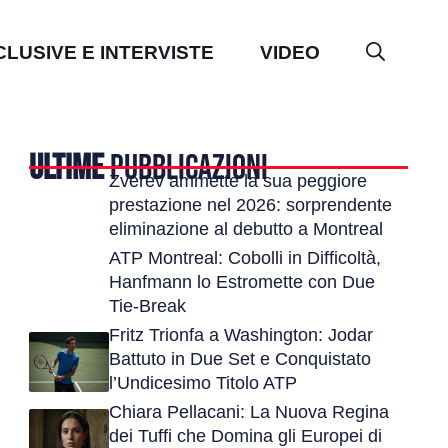
CLUSIVE E INTERVISTE
VIDEO
ULTIME
PUBBLICAZIONI
Zverev ammette la sua peggiore
prestazione nel 2026: sorprendente
eliminazione al debutto a Montreal
ATP Montreal: Cobolli in Difficoltà,
Hanfmann lo Estromette con Due
Tie-Break
Fritz Trionfa a Washington: Jodar
Battuto in Due Set e Conquistato
l’Undicesimo Titolo ATP
Chiara Pellacani: La Nuova Regina
dei Tuffi che Domina gli Europei di